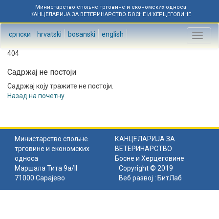
Министарство спољне трговине и економских односа
КАНЦЕЛАРИЈА ЗА ВЕТЕРИНАРСТВО БОСНЕ И ХЕРЦЕГОВИНЕ
српски
hrvatski
bosanski
english
Toggl
naviga
404
Садржај не постоји
Садржај коју тражите не постоји.
Назад на почетну
.
Министарство спољне
КАНЦЕЛАРИЈА ЗА
трговине и економских
ВЕТЕРИНАРСТВО
односа
Босне и Херцеговине
Маршала Тита 9а/II
Copyright © 2019
71000 Сарајево
Веб развој :
БитЛаб