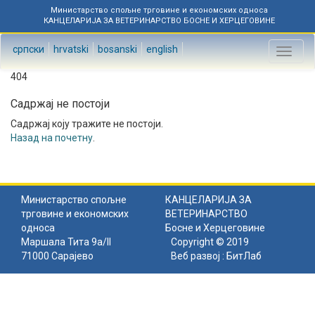
Министарство спољне трговине и економских односа
КАНЦЕЛАРИЈА ЗА ВЕТЕРИНАРСТВО БОСНЕ И ХЕРЦЕГОВИНЕ
српски
hrvatski
bosanski
english
Toggl
naviga
404
Садржај не постоји
Садржај коју тражите не постоји.
Назад на почетну
.
Министарство спољне
КАНЦЕЛАРИЈА ЗА
трговине и економских
ВЕТЕРИНАРСТВО
односа
Босне и Херцеговине
Маршала Тита 9а/II
Copyright © 2019
71000 Сарајево
Веб развој :
БитЛаб