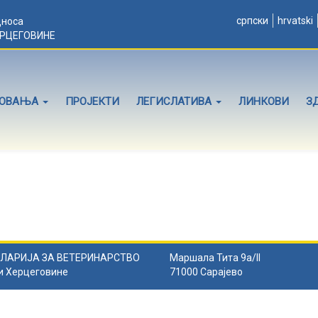
српски
hrvatski
дноса
ЕРЦЕГОВИНЕ
ЛОВАЊА
ПРОЈЕКТИ
ЛЕГИСЛАТИВА
ЛИНКОВИ
З
ЛАРИЈА ЗА ВЕТЕРИНАРСТВО
Маршала Тита 9а/II
и Херцеговине
71000 Сарајево