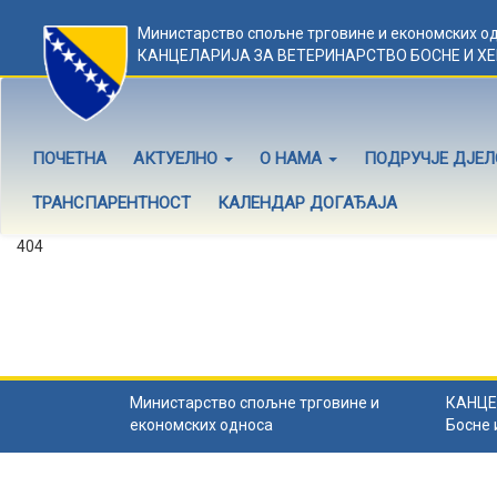
Министарство спољне трговине и економских о
КАНЦЕЛАРИЈА ЗА ВЕТЕРИНАРСТВО БОСНЕ И Х
ПОЧЕТНА
АКТУЕЛНО
О НАМА
ПОДРУЧЈЕ ДЈЕ
ТРАНСПАРЕНТНОСТ
КАЛЕНДАР ДОГАЂАЈА
404
Садржај не постоји
Садржај коју тражите не постоји.
Назад на почетну
.
Министарство спољне трговине и
КАНЦЕ
економских односа
Босне 