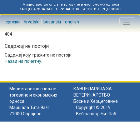
Министарство спољне трговине и економских односа
КАНЦЕЛАРИЈА ЗА ВЕТЕРИНАРСТВО БОСНЕ И ХЕРЦЕГОВИНЕ
српски
hrvatski
bosanski
english
Toggl
naviga
404
Садржај не постоји
Садржај коју тражите не постоји.
Назад на почетну
.
Министарство спољне
КАНЦЕЛАРИЈА ЗА
трговине и економских
ВЕТЕРИНАРСТВО
односа
Босне и Херцеговине
Маршала Тита 9а/II
Copyright © 2019
71000 Сарајево
Веб развој :
БитЛаб