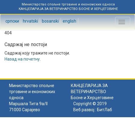
Министарство спољне трговине и економских односа
КАНЦЕЛАРИЈА ЗА ВЕТЕРИНАРСТВО БОСНЕ И ХЕРЦЕГОВИНЕ
српски
hrvatski
bosanski
english
Toggl
naviga
404
Садржај не постоји
Садржај коју тражите не постоји.
Назад на почетну
.
Министарство спољне
КАНЦЕЛАРИЈА ЗА
трговине и економских
ВЕТЕРИНАРСТВО
односа
Босне и Херцеговине
Маршала Тита 9а/II
Copyright © 2019
71000 Сарајево
Веб развој :
БитЛаб