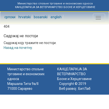
Министарство спољне трговине и економских односа
КАНЦЕЛАРИЈА ЗА ВЕТЕРИНАРСТВО БОСНЕ И ХЕРЦЕГОВИНЕ
српски
hrvatski
bosanski
english
Toggl
naviga
404
Садржај не постоји
Садржај коју тражите не постоји.
Назад на почетну
.
Министарство спољне
КАНЦЕЛАРИЈА ЗА
трговине и економских
ВЕТЕРИНАРСТВО
односа
Босне и Херцеговине
Маршала Тита 9а/II
Copyright © 2019
71000 Сарајево
Веб развој :
БитЛаб