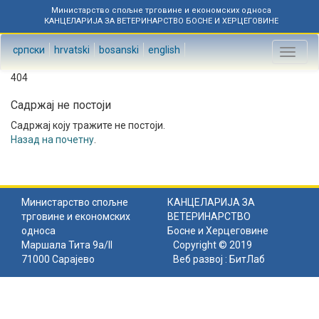
Министарство спољне трговине и економских односа
КАНЦЕЛАРИЈА ЗА ВЕТЕРИНАРСТВО БОСНЕ И ХЕРЦЕГОВИНЕ
српски
hrvatski
bosanski
english
Toggl
naviga
404
Садржај не постоји
Садржај коју тражите не постоји.
Назад на почетну
.
Министарство спољне
КАНЦЕЛАРИЈА ЗА
трговине и економских
ВЕТЕРИНАРСТВО
односа
Босне и Херцеговине
Маршала Тита 9а/II
Copyright © 2019
71000 Сарајево
Веб развој :
БитЛаб