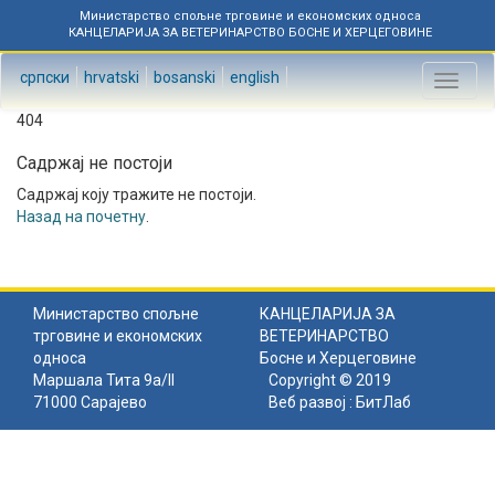
Министарство спољне трговине и економских односа
КАНЦЕЛАРИЈА ЗА ВЕТЕРИНАРСТВО БОСНЕ И ХЕРЦЕГОВИНЕ
српски
hrvatski
bosanski
english
Toggl
naviga
404
Садржај не постоји
Садржај коју тражите не постоји.
Назад на почетну
.
Министарство спољне
КАНЦЕЛАРИЈА ЗА
трговине и економских
ВЕТЕРИНАРСТВО
односа
Босне и Херцеговине
Маршала Тита 9а/II
Copyright © 2019
71000 Сарајево
Веб развој :
БитЛаб