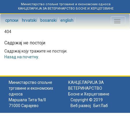
Министарство спољне трговине и економских односа
КАНЦЕЛАРИЈА ЗА ВЕТЕРИНАРСТВО БОСНЕ И ХЕРЦЕГОВИНЕ
српски
hrvatski
bosanski
english
Toggl
naviga
404
Садржај не постоји
Садржај коју тражите не постоји.
Назад на почетну
.
Министарство спољне
КАНЦЕЛАРИЈА ЗА
трговине и економских
ВЕТЕРИНАРСТВО
односа
Босне и Херцеговине
Маршала Тита 9а/II
Copyright © 2019
71000 Сарајево
Веб развој :
БитЛаб