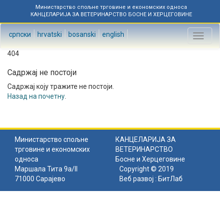
Министарство спољне трговине и економских односа
КАНЦЕЛАРИЈА ЗА ВЕТЕРИНАРСТВО БОСНЕ И ХЕРЦЕГОВИНЕ
српски
hrvatski
bosanski
english
Toggl
naviga
404
Садржај не постоји
Садржај коју тражите не постоји.
Назад на почетну
.
Министарство спољне
КАНЦЕЛАРИЈА ЗА
трговине и економских
ВЕТЕРИНАРСТВО
односа
Босне и Херцеговине
Маршала Тита 9а/II
Copyright © 2019
71000 Сарајево
Веб развој :
БитЛаб