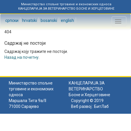
Министарство спољне трговине и економских односа
КАНЦЕЛАРИЈА ЗА ВЕТЕРИНАРСТВО БОСНЕ И ХЕРЦЕГОВИНЕ
српски
hrvatski
bosanski
english
Toggl
naviga
404
Садржај не постоји
Садржај коју тражите не постоји.
Назад на почетну
.
Министарство спољне
КАНЦЕЛАРИЈА ЗА
трговине и економских
ВЕТЕРИНАРСТВО
односа
Босне и Херцеговине
Маршала Тита 9а/II
Copyright © 2019
71000 Сарајево
Веб развој :
БитЛаб