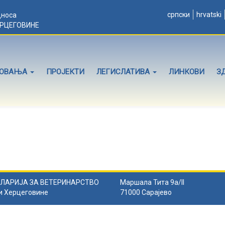
српски
hrvatski
дноса
ЕРЦЕГОВИНЕ
ЛОВАЊА
ПРОЈЕКТИ
ЛЕГИСЛАТИВА
ЛИНКОВИ
З
ЛАРИЈА ЗА ВЕТЕРИНАРСТВО
Маршала Тита 9а/II
и Херцеговине
71000 Сарајево