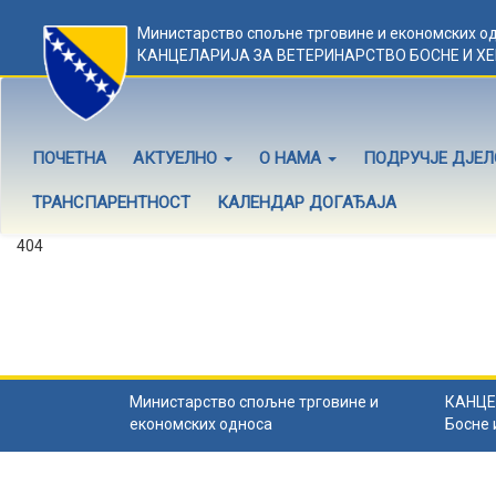
Министарство спољне трговине и економских о
КАНЦЕЛАРИЈА ЗА ВЕТЕРИНАРСТВО БОСНЕ И Х
ПОЧЕТНА
АКТУЕЛНО
О НАМА
ПОДРУЧЈЕ ДЈЕ
ТРАНСПАРЕНТНОСТ
КАЛЕНДАР ДОГАЂАЈА
404
Садржај не постоји
Садржај коју тражите не постоји.
Назад на почетну
.
Министарство спољне трговине и
КАНЦЕ
економских односа
Босне 