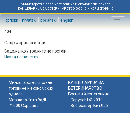
Министарство спољне трговине и економских односа
КАНЦЕЛАРИЈА ЗА ВЕТЕРИНАРСТВО БОСНЕ И ХЕРЦЕГОВИНЕ
српски
hrvatski
bosanski
english
Toggl
naviga
404
Садржај не постоји
Садржај коју тражите не постоји.
Назад на почетну
.
Министарство спољне
КАНЦЕЛАРИЈА ЗА
трговине и економских
ВЕТЕРИНАРСТВО
односа
Босне и Херцеговине
Маршала Тита 9а/II
Copyright © 2019
71000 Сарајево
Веб развој :
БитЛаб