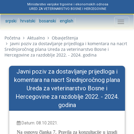
Ministarstvo vanjske trgovine i ekonomskih odnosa
URED ZA VETERINARSTVO BOSNE I HERCEGOVINE
srpski
hrvatski
bosanski
english
Toggl
naviga
Početna
Aktualno
Obavještenja
Javni poziv za dostavljanje prijedloga i komentara na nacrt
Srednjoročnog plana Ureda za veterinarstvo Bosne i
Hercegovine za razdoblje 2022. - 2024. godina
Javni poziv za dostavljanje prijedloga i
komentara na nacrt Srednjoročnog plana
Ureda za veterinarstvo Bosne i
Hercegovine za razdoblje 2022. - 2024.
godina
Datum: 08.10.2021.
Na osnovu članka 7. Pravila za konzultacije u izradi