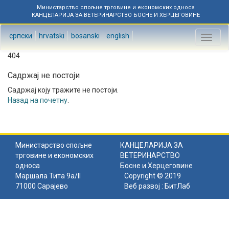
Министарство спољне трговине и економских односа
КАНЦЕЛАРИЈА ЗА ВЕТЕРИНАРСТВО БОСНЕ И ХЕРЦЕГОВИНЕ
српски
hrvatski
bosanski
english
Toggl
naviga
404
Садржај не постоји
Садржај коју тражите не постоји.
Назад на почетну
.
Министарство спољне
КАНЦЕЛАРИЈА ЗА
трговине и економских
ВЕТЕРИНАРСТВО
односа
Босне и Херцеговине
Маршала Тита 9а/II
Copyright © 2019
71000 Сарајево
Веб развој :
БитЛаб