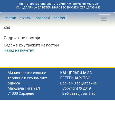
Министарство спољне трговине и економских односа
КАНЦЕЛАРИЈА ЗА ВЕТЕРИНАРСТВО БОСНЕ И ХЕРЦЕГОВИНЕ
српски
hrvatski
bosanski
english
Toggl
naviga
404
Садржај не постоји
Садржај коју тражите не постоји.
Назад на почетну
.
Министарство спољне
КАНЦЕЛАРИЈА ЗА
трговине и економских
ВЕТЕРИНАРСТВО
односа
Босне и Херцеговине
Маршала Тита 9а/II
Copyright © 2019
71000 Сарајево
Веб развој :
БитЛаб