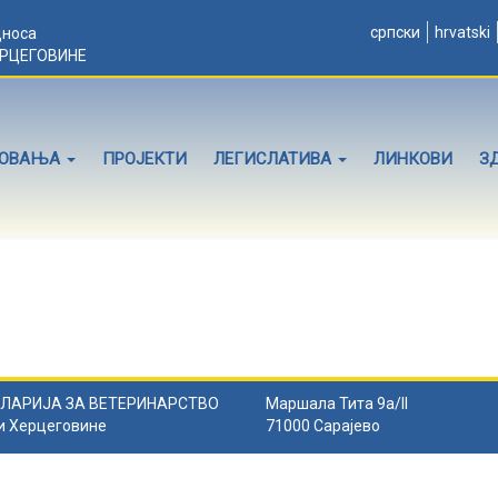
српски
hrvatski
дноса
ЕРЦЕГОВИНЕ
ЛОВАЊА
ПРОЈЕКТИ
ЛЕГИСЛАТИВА
ЛИНКОВИ
З
ЛАРИЈА ЗА ВЕТЕРИНАРСТВО
Маршала Тита 9а/II
и Херцеговине
71000 Сарајево