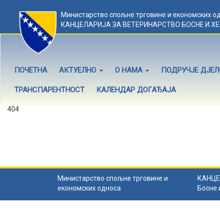
Министарство спољне трговине и економских о
КАНЦЕЛАРИЈА ЗА ВЕТЕРИНАРСТВО БОСНЕ И Х
ПОЧЕТНА
АКТУЕЛНО
О НАМА
ПОДРУЧЈЕ ДЈЕ
ТРАНСПАРЕНТНОСТ
КАЛЕНДАР ДОГАЂАЈА
404
Садржај не постоји
Садржај коју тражите не постоји.
Назад на почетну
.
Министарство спољне трговине и
КАНЦЕ
економских односа
Босне 