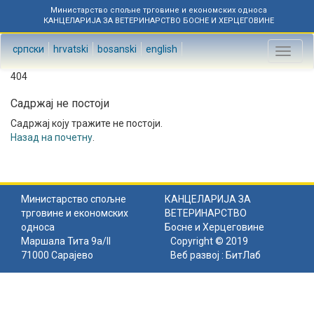
Министарство спољне трговине и економских односа
КАНЦЕЛАРИЈА ЗА ВЕТЕРИНАРСТВО БОСНЕ И ХЕРЦЕГОВИНЕ
српски
hrvatski
bosanski
english
Toggl
naviga
404
Садржај не постоји
Садржај коју тражите не постоји.
Назад на почетну
.
Министарство спољне
КАНЦЕЛАРИЈА ЗА
трговине и економских
ВЕТЕРИНАРСТВО
односа
Босне и Херцеговине
Маршала Тита 9а/II
Copyright © 2019
71000 Сарајево
Веб развој :
БитЛаб