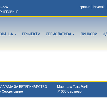
српски
hrvatski
дноса
ЕРЦЕГОВИНЕ
ЛОВАЊА
ПРОЈЕКТИ
ЛЕГИСЛАТИВА
ЛИНКОВИ
З
ЛАРИЈА ЗА ВЕТЕРИНАРСТВО
Маршала Тита 9а/II
и Херцеговине
71000 Сарајево