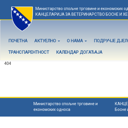
Министарство спољне трговине и економских о
КАНЦЕЛАРИЈА ЗА ВЕТЕРИНАРСТВО БОСНЕ И Х
ПОЧЕТНА
АКТУЕЛНО
О НАМА
ПОДРУЧЈЕ ДЈЕ
ТРАНСПАРЕНТНОСТ
КАЛЕНДАР ДОГАЂАЈА
404
Садржај не постоји
Садржај коју тражите не постоји.
Назад на почетну
.
Министарство спољне трговине и
КАНЦЕ
економских односа
Босне 