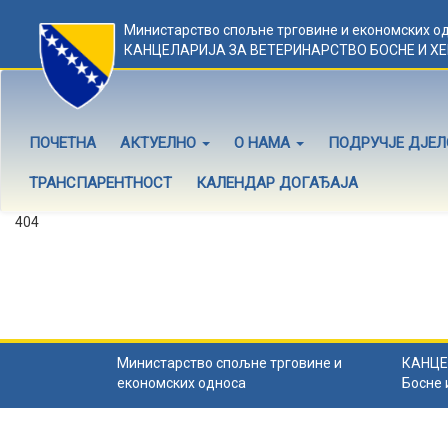
Министарство спољне трговине и економских о
КАНЦЕЛАРИЈА ЗА ВЕТЕРИНАРСТВО БОСНЕ И Х
ПОЧЕТНА
АКТУЕЛНО
О НАМА
ПОДРУЧЈЕ ДЈЕ
ТРАНСПАРЕНТНОСТ
КАЛЕНДАР ДОГАЂАЈА
404
Садржај не постоји
Садржај коју тражите не постоји.
Назад на почетну
.
Министарство спољне трговине и
КАНЦЕ
економских односа
Босне 