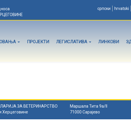
српски
hrvatski
дноса
ЕРЦЕГОВИНЕ
ЛОВАЊА
ПРОЈЕКТИ
ЛЕГИСЛАТИВА
ЛИНКОВИ
З
ЛАРИЈА ЗА ВЕТЕРИНАРСТВО
Маршала Тита 9а/II
и Херцеговине
71000 Сарајево