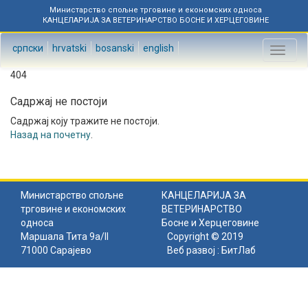
Министарство спољне трговине и економских односа
КАНЦЕЛАРИЈА ЗА ВЕТЕРИНАРСТВО БОСНЕ И ХЕРЦЕГОВИНЕ
српски
hrvatski
bosanski
english
Toggl
naviga
404
Садржај не постоји
Садржај коју тражите не постоји.
Назад на почетну
.
Министарство спољне
КАНЦЕЛАРИЈА ЗА
трговине и економских
ВЕТЕРИНАРСТВО
односа
Босне и Херцеговине
Маршала Тита 9а/II
Copyright © 2019
71000 Сарајево
Веб развој :
БитЛаб