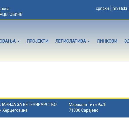
српски
hrvatski
дноса
ЕРЦЕГОВИНЕ
ЛОВАЊА
ПРОЈЕКТИ
ЛЕГИСЛАТИВА
ЛИНКОВИ
З
ЛАРИЈА ЗА ВЕТЕРИНАРСТВО
Маршала Тита 9а/II
и Херцеговине
71000 Сарајево