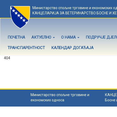
Министарство спољне трговине и економских о
КАНЦЕЛАРИЈА ЗА ВЕТЕРИНАРСТВО БОСНЕ И Х
ПОЧЕТНА
АКТУЕЛНО
О НАМА
ПОДРУЧЈЕ ДЈЕ
ТРАНСПАРЕНТНОСТ
КАЛЕНДАР ДОГАЂАЈА
404
Садржај не постоји
Садржај коју тражите не постоји.
Назад на почетну
.
Министарство спољне трговине и
КАНЦЕ
економских односа
Босне 