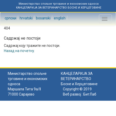
Министарство спољне трговине и економских односа
КАНЦЕЛАРИЈА ЗА ВЕТЕРИНАРСТВО БОСНЕ И ХЕРЦЕГОВИНЕ
српски
hrvatski
bosanski
english
Toggl
naviga
404
Садржај не постоји
Садржај коју тражите не постоји.
Назад на почетну
.
Министарство спољне
КАНЦЕЛАРИЈА ЗА
трговине и економских
ВЕТЕРИНАРСТВО
односа
Босне и Херцеговине
Маршала Тита 9а/II
Copyright © 2019
71000 Сарајево
Веб развој :
БитЛаб