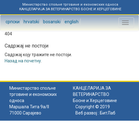
Министарство спољне трговине и економских односа
КАНЦЕЛАРИЈА ЗА ВЕТЕРИНАРСТВО БОСНЕ И ХЕРЦЕГОВИНЕ
српски
hrvatski
bosanski
english
Toggl
naviga
404
Садржај не постоји
Садржај коју тражите не постоји.
Назад на почетну
.
Министарство спољне
КАНЦЕЛАРИЈА ЗА
трговине и економских
ВЕТЕРИНАРСТВО
односа
Босне и Херцеговине
Маршала Тита 9а/II
Copyright © 2019
71000 Сарајево
Веб развој :
БитЛаб