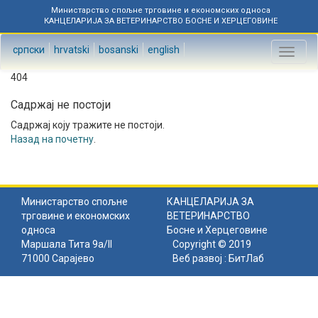
Министарство спољне трговине и економских односа
КАНЦЕЛАРИЈА ЗА ВЕТЕРИНАРСТВО БОСНЕ И ХЕРЦЕГОВИНЕ
српски
hrvatski
bosanski
english
Toggl
naviga
404
Садржај не постоји
Садржај коју тражите не постоји.
Назад на почетну
.
Министарство спољне
КАНЦЕЛАРИЈА ЗА
трговине и економских
ВЕТЕРИНАРСТВО
односа
Босне и Херцеговине
Маршала Тита 9а/II
Copyright © 2019
71000 Сарајево
Веб развој :
БитЛаб