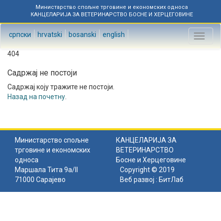
Министарство спољне трговине и економских односа
КАНЦЕЛАРИЈА ЗА ВЕТЕРИНАРСТВО БОСНЕ И ХЕРЦЕГОВИНЕ
српски
hrvatski
bosanski
english
Toggl
naviga
404
Садржај не постоји
Садржај коју тражите не постоји.
Назад на почетну
.
Министарство спољне
КАНЦЕЛАРИЈА ЗА
трговине и економских
ВЕТЕРИНАРСТВО
односа
Босне и Херцеговине
Маршала Тита 9а/II
Copyright © 2019
71000 Сарајево
Веб развој :
БитЛаб