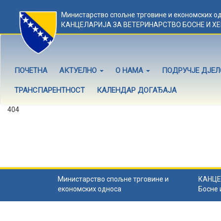
Министарство спољне трговине и економских о
КАНЦЕЛАРИЈА ЗА ВЕТЕРИНАРСТВО БОСНЕ И Х
ПОЧЕТНА
АКТУЕЛНО
О НАМА
ПОДРУЧЈЕ ДЈЕ
ТРАНСПАРЕНТНОСТ
КАЛЕНДАР ДОГАЂАЈА
404
Садржај не постоји
Садржај коју тражите не постоји.
Назад на почетну
.
Министарство спољне трговине и
КАНЦЕ
економских односа
Босне 