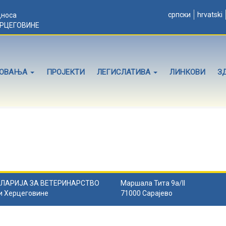
српски
hrvatski
дноса
ЕРЦЕГОВИНЕ
ЛОВАЊА
ПРОЈЕКТИ
ЛЕГИСЛАТИВА
ЛИНКОВИ
З
ЛАРИЈА ЗА ВЕТЕРИНАРСТВО
Маршала Тита 9а/II
и Херцеговине
71000 Сарајево