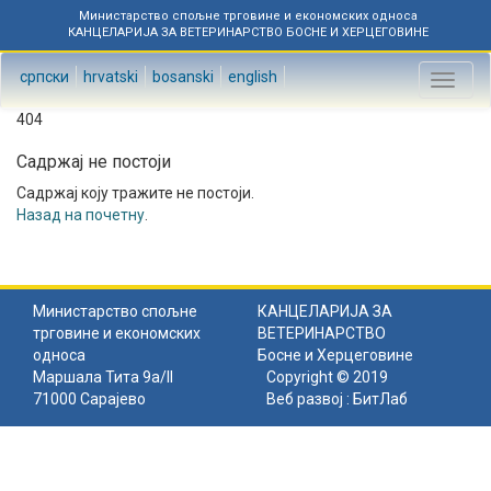
Министарство спољне трговине и економских односа
КАНЦЕЛАРИЈА ЗА ВЕТЕРИНАРСТВО БОСНЕ И ХЕРЦЕГОВИНЕ
српски
hrvatski
bosanski
english
Toggl
naviga
404
Садржај не постоји
Садржај коју тражите не постоји.
Назад на почетну
.
Министарство спољне
КАНЦЕЛАРИЈА ЗА
трговине и економских
ВЕТЕРИНАРСТВО
односа
Босне и Херцеговине
Маршала Тита 9а/II
Copyright © 2019
71000 Сарајево
Веб развој :
БитЛаб