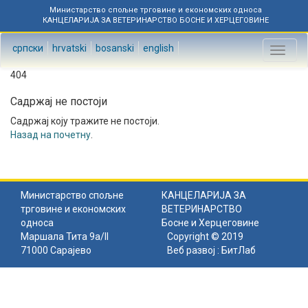
Министарство спољне трговине и економских односа
КАНЦЕЛАРИЈА ЗА ВЕТЕРИНАРСТВО БОСНЕ И ХЕРЦЕГОВИНЕ
српски
hrvatski
bosanski
english
Toggl
naviga
404
Садржај не постоји
Садржај коју тражите не постоји.
Назад на почетну
.
Министарство спољне
КАНЦЕЛАРИЈА ЗА
трговине и економских
ВЕТЕРИНАРСТВО
односа
Босне и Херцеговине
Маршала Тита 9а/II
Copyright © 2019
71000 Сарајево
Веб развој :
БитЛаб