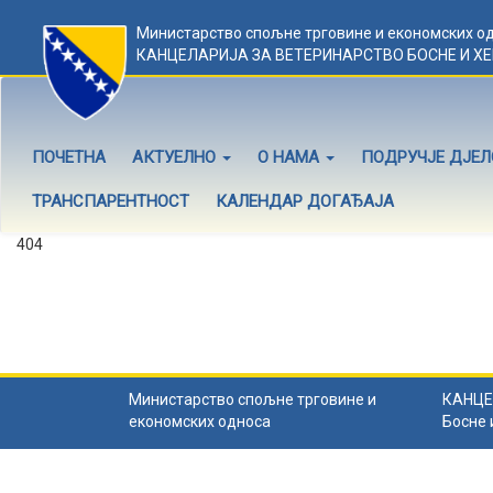
Министарство спољне трговине и економских о
КАНЦЕЛАРИЈА ЗА ВЕТЕРИНАРСТВО БОСНЕ И Х
ПОЧЕТНА
АКТУЕЛНО
О НАМА
ПОДРУЧЈЕ ДЈЕ
ТРАНСПАРЕНТНОСТ
КАЛЕНДАР ДОГАЂАЈА
404
Садржај не постоји
Садржај коју тражите не постоји.
Назад на почетну
.
Министарство спољне трговине и
КАНЦЕ
економских односа
Босне 