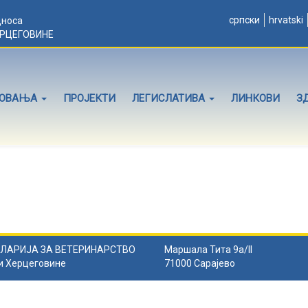
српски
hrvatski
дноса
ЕРЦЕГОВИНЕ
ЛОВАЊА
ПРОЈЕКТИ
ЛЕГИСЛАТИВА
ЛИНКОВИ
З
ЛАРИЈА ЗА ВЕТЕРИНАРСТВО
Маршала Тита 9а/II
и Херцеговине
71000 Сарајево