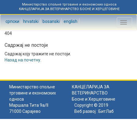
Министарство спољне трговине и економских односа
КАНЦЕЛАРИЈА ЗА ВЕТЕРИНАРСТВО БОСНЕ И ХЕРЦЕГОВИНЕ
српски
hrvatski
bosanski
english
Toggl
naviga
404
Садржај не постоји
Садржај коју тражите не постоји.
Назад на почетну
.
Министарство спољне
КАНЦЕЛАРИЈА ЗА
трговине и економских
ВЕТЕРИНАРСТВО
односа
Босне и Херцеговине
Маршала Тита 9а/II
Copyright © 2019
71000 Сарајево
Веб развој :
БитЛаб