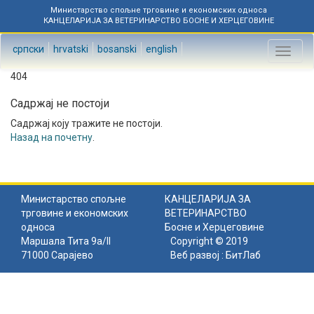
Министарство спољне трговине и економских односа
КАНЦЕЛАРИЈА ЗА ВЕТЕРИНАРСТВО БОСНЕ И ХЕРЦЕГОВИНЕ
српски
hrvatski
bosanski
english
Toggl
naviga
404
Садржај не постоји
Садржај коју тражите не постоји.
Назад на почетну
.
Министарство спољне
КАНЦЕЛАРИЈА ЗА
трговине и економских
ВЕТЕРИНАРСТВО
односа
Босне и Херцеговине
Маршала Тита 9а/II
Copyright © 2019
71000 Сарајево
Веб развој :
БитЛаб