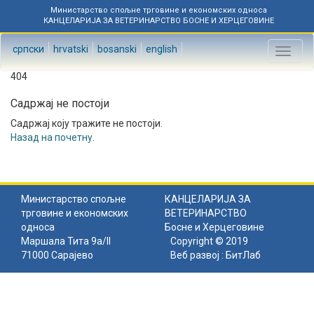
Министарство спољне трговине и економских односа
КАНЦЕЛАРИЈА ЗА ВЕТЕРИНАРСТВО БОСНЕ И ХЕРЦЕГОВИНЕ
српски
hrvatski
bosanski
english
Toggl
naviga
404
Садржај не постоји
Садржај коју тражите не постоји.
Назад на почетну
.
Министарство спољне
КАНЦЕЛАРИЈА ЗА
трговине и економских
ВЕТЕРИНАРСТВО
односа
Босне и Херцеговине
Маршала Тита 9а/II
Copyright © 2019
71000 Сарајево
Веб развој :
БитЛаб