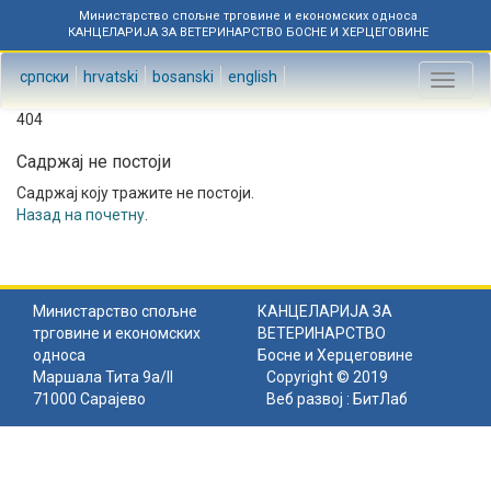
Министарство спољне трговине и економских односа
КАНЦЕЛАРИЈА ЗА ВЕТЕРИНАРСТВО БОСНЕ И ХЕРЦЕГОВИНЕ
српски
hrvatski
bosanski
english
Toggl
naviga
404
Садржај не постоји
Садржај коју тражите не постоји.
Назад на почетну
.
Министарство спољне
КАНЦЕЛАРИЈА ЗА
трговине и економских
ВЕТЕРИНАРСТВО
односа
Босне и Херцеговине
Маршала Тита 9а/II
Copyright © 2019
71000 Сарајево
Веб развој :
БитЛаб