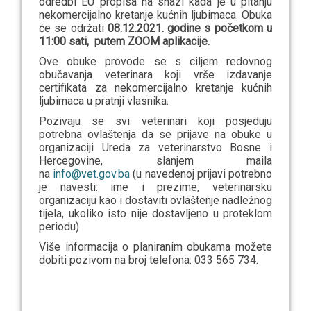
odredbi EU propisa na snazi kada je u pitanju
nekomercijalno kretanje kućnih ljubimaca. Obuka
će se održati
08.12.2021. godine s početkom u
11:00 sati,
putem ZOOM aplikacije.
Ove obuke provode se s ciljem redovnog
obučavanja veterinara koji vrše izdavanje
certifikata za nekomercijalno kretanje kućnih
ljubimaca u pratnji vlasnika.
Pozivaju se svi veterinari koji posjeduju
potrebna ovlaštenja da se prijave na obuke u
organizaciji Ureda za veterinarstvo Bosne i
Hercegovine, slanjem maila
na
info@vet.gov.ba
(u navedenoj prijavi potrebno
je navesti: ime i prezime, veterinarsku
organizaciju kao i dostaviti ovlaštenje nadležnog
tijela, ukoliko isto nije dostavljeno u proteklom
periodu)
Više informacija o planiranim obukama možete
dobiti pozivom na broj telefona: 033 565 734.