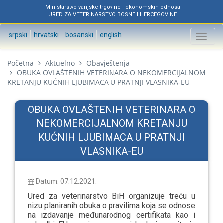
Ministarstvo vanjske trgovine i ekonomskih odnosa
URED ZA VETERINARSTVO BOSNE I HERCEGOVINE
srpski
hrvatski
bosanski
english
Toggl
naviga
Početna
Aktuelno
Obavještenja
OBUKA OVLAŠTENIH VETERINARA O NEKOMERCIJALNOM
KRETANJU KUĆNIH LJUBIMACA U PRATNJI VLASNIKA-EU
OBUKA OVLAŠTENIH VETERINARA O
NEKOMERCIJALNOM KRETANJU
KUĆNIH LJUBIMACA U PRATNJI
VLASNIKA-EU
Datum: 07.12.2021.
Ured za veterinarstvo BiH organizuje treću u
nizu planiranih obuka
o pravilima koja se odnose
na izdavanje međunarodnog certifikata kao i