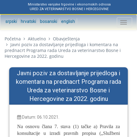
Ministarstvo vanjske trgovine i ekonomskih odnosa
URED ZA VETERINARSTVO BOSNE I HERCEGOVINE
srpski
hrvatski
bosanski
english
Toggl
naviga
Početna
Aktuelno
Obavještenja
Javni poziv za dostavljanje prijedloga i komentara na
prednacrt Programa rada Ureda za veterinarstvo Bosne i
Hercegovine za 2022. godinu
Javni poziv za dostavljanje prijedloga i
komentara na prednacrt Programa rada
Ureda za veterinarstvo Bosne i
Hercegovine za 2022. godinu
Datum: 06.10.2021.
Na osnovu člana 7. stava (1) tačke a) Pravila za
konsultacije u izradi pravnih propisa („Službeni