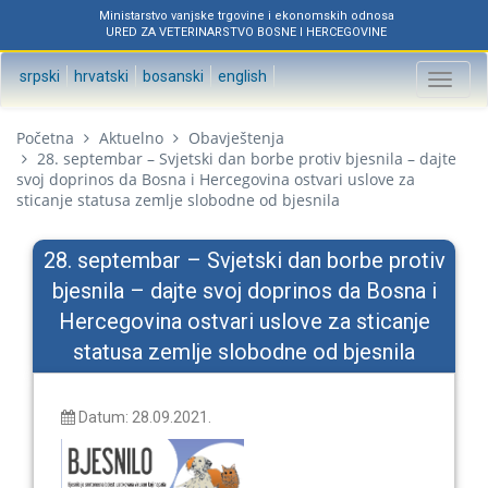
Ministarstvo vanjske trgovine i ekonomskih odnosa
URED ZA VETERINARSTVO BOSNE I HERCEGOVINE
srpski
hrvatski
bosanski
english
Toggl
naviga
Početna
Aktuelno
Obavještenja
28. septembar – Svjetski dan borbe protiv bjesnila – dajte
svoj doprinos da Bosna i Hercegovina ostvari uslove za
sticanje statusa zemlje slobodne od bjesnila
28. septembar – Svjetski dan borbe protiv
bjesnila – dajte svoj doprinos da Bosna i
Hercegovina ostvari uslove za sticanje
statusa zemlje slobodne od bjesnila
Datum: 28.09.2021.