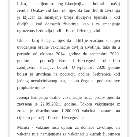
lisica, a s ciljem trajnog iskorjenjivanja bolesti u našoj
zemlji. Ovakav vid kontrole bjesnila kod divljih životinja
je ključan za smanjenje broja slučajeva bjesnila i kod
divljih i kod domaćih životinja, kao i za smanjenje
ugroženosti zdravlja ljudi u Bosni i Hercegovini.
Ukupan broj slučajeva bjesnila u BiH je značajno smanjen
uvođenjem oralne vakcinacije divljih životinja, tako da u
periodu od oktobra 2014. godine do septembra 2020.
godine na području Bosne i Hercegovine nije bilo
zabilježenih slučajeva bolesti. U septembru 2020. godine
bolest je utvrđena na području općine Srebrenica kod
jednog nevakcinisanog psa, nakon čega su poduzete sve
propisane mjere.
Jesenja kampanja oralne vakcinacije lisica protiv bjesnila
završena je 22.09.2021. godine. Tokom vakcinacije iz
zraka je distribuirano 1.200.000 vakcina mamaca na
cijelom području Bosne i Hercegovine.
Mamci - vakcine nisu opasni za domaće životinje, ali
vakcina nije namijenjena za vakcinaciju kućnih ljubimaca