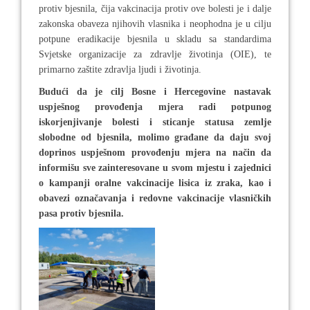
protiv
bjesnila, čija vakcinacija protiv ove bolesti je i dalje
zakonska obaveza njihovih vlasnika i neophodna je u cilju
potpune eradikacije bjesnila u skladu sa standardima
Svjetske organizacije za zdravlje životinja (OIE), te
primarno zaštite zdravlja ljudi i životinja.
Budući da je cilj Bosne i Hercegovine nastavak
uspješnog provođenja mjera radi potpunog
iskorjenjivanje bolesti i sticanje statusa zemlje
slobodne od bjesnila, molimo građane da daju svoj
doprinos uspješnom provođenju mjera na način da
informišu sve zainteresovane u svom mjestu i zajednici
o kampanji oralne vakcinacije lisica iz zraka, kao i
obavezi označavanja i redovne vakcinacije vlasničkih
pasa protiv bjesnila.