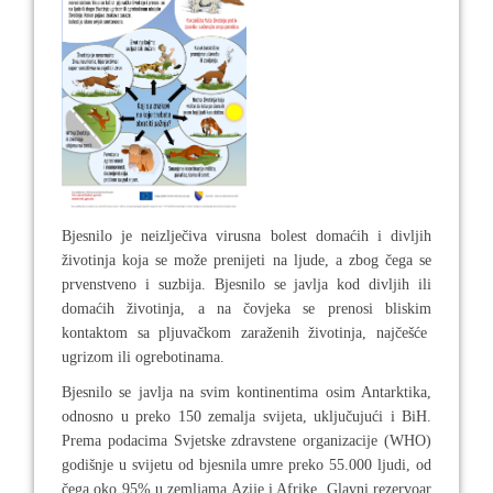
Bjesnilo je neizlječiva virusna bolest domaćih i divljih
životinja koja se može prenijeti na ljude, a zbog čega se
prvenstveno i suzbija. Bjesnilo se javlja kod divljih ili
domaćih životinja, a na čovjeka se prenosi bliskim
kontaktom sa pljuvačkom zaraženih životinja, najčešće
ugrizom ili ogrebotinama.
Bjesnilo se javlja na svim kontinentima osim Antarktika,
odnosno u preko 150 zemalja svijeta, uključujući i BiH.
Prema podacima Svjetske zdravstene organizacije (WHO)
godišnje u svijetu od bjesnila umre preko 55.000 ljudi, od
čega oko 95% u zemljama Azije i Afrike. Glavni rezervoar