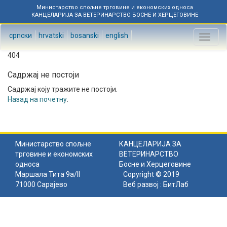
Министарство спољне трговине и економских односа
КАНЦЕЛАРИЈА ЗА ВЕТЕРИНАРСТВО БОСНЕ И ХЕРЦЕГОВИНЕ
српски
hrvatski
bosanski
english
Toggl
naviga
404
Садржај не постоји
Садржај коју тражите не постоји.
Назад на почетну
.
Министарство спољне
КАНЦЕЛАРИЈА ЗА
трговине и економских
ВЕТЕРИНАРСТВО
односа
Босне и Херцеговине
Маршала Тита 9а/II
Copyright © 2019
71000 Сарајево
Веб развој :
БитЛаб