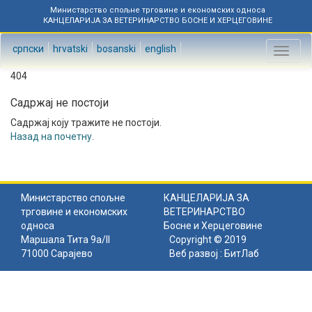
Министарство спољне трговине и економских односа
КАНЦЕЛАРИЈА ЗА ВЕТЕРИНАРСТВО БОСНЕ И ХЕРЦЕГОВИНЕ
српски
hrvatski
bosanski
english
Toggl
naviga
404
Садржај не постоји
Садржај коју тражите не постоји.
Назад на почетну
.
Министарство спољне
КАНЦЕЛАРИЈА ЗА
трговине и економских
ВЕТЕРИНАРСТВО
односа
Босне и Херцеговине
Маршала Тита 9а/II
Copyright © 2019
71000 Сарајево
Веб развој :
БитЛаб