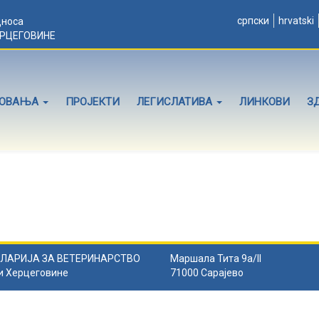
српски
hrvatski
дноса
ЕРЦЕГОВИНЕ
ЛОВАЊА
ПРОЈЕКТИ
ЛЕГИСЛАТИВА
ЛИНКОВИ
З
ЛАРИЈА ЗА ВЕТЕРИНАРСТВО
Маршала Тита 9а/II
и Херцеговине
71000 Сарајево