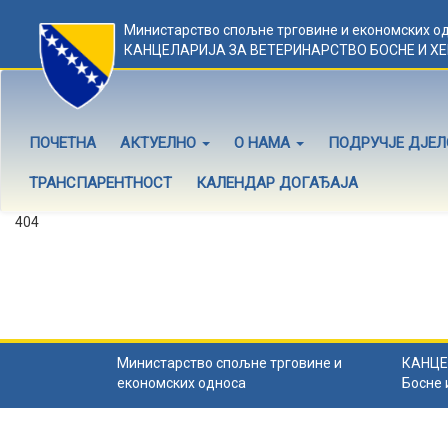
Министарство спољне трговине и економских о
КАНЦЕЛАРИЈА ЗА ВЕТЕРИНАРСТВО БОСНЕ И Х
ПОЧЕТНА
АКТУЕЛНО
О НАМА
ПОДРУЧЈЕ ДЈЕ
ТРАНСПАРЕНТНОСТ
КАЛЕНДАР ДОГАЂАЈА
404
Садржај не постоји
Садржај коју тражите не постоји.
Назад на почетну
.
Министарство спољне трговине и
КАНЦЕ
економских односа
Босне 