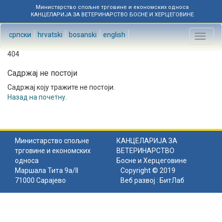
Министарство спољне трговине и економских односа
КАНЦЕЛАРИЈА ЗА ВЕТЕРИНАРСТВО БОСНЕ И ХЕРЦЕГОВИНЕ
српски
hrvatski
bosanski
english
Toggl
naviga
404
Садржај не постоји
Садржај коју тражите не постоји.
Назад на почетну
.
Министарство спољне
КАНЦЕЛАРИЈА ЗА
трговине и економских
ВЕТЕРИНАРСТВО
односа
Босне и Херцеговине
Маршала Тита 9а/II
Copyright © 2019
71000 Сарајево
Веб развој :
БитЛаб