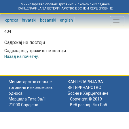
Министарство спољне трговине и економских односа
КАНЦЕЛАРИЈА ЗА ВЕТЕРИНАРСТВО БОСНЕ И ХЕРЦЕГОВИНЕ
српски
hrvatski
bosanski
english
Toggl
naviga
404
Садржај не постоји
Садржај коју тражите не постоји.
Назад на почетну
.
Министарство спољне
КАНЦЕЛАРИЈА ЗА
трговине и економских
ВЕТЕРИНАРСТВО
односа
Босне и Херцеговине
Маршала Тита 9а/II
Copyright © 2019
71000 Сарајево
Веб развој :
БитЛаб