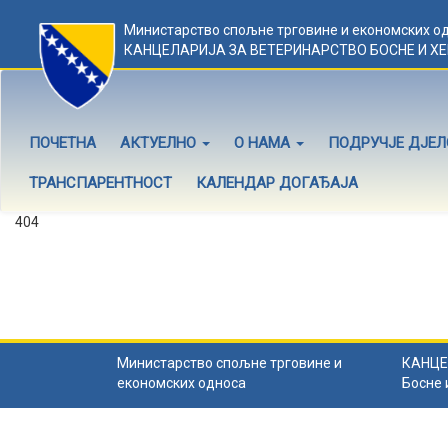
Министарство спољне трговине и економских о
КАНЦЕЛАРИЈА ЗА ВЕТЕРИНАРСТВО БОСНЕ И Х
ПОЧЕТНА
АКТУЕЛНО
О НАМА
ПОДРУЧЈЕ ДЈЕ
ТРАНСПАРЕНТНОСТ
КАЛЕНДАР ДОГАЂАЈА
404
Садржај не постоји
Садржај коју тражите не постоји.
Назад на почетну
.
Министарство спољне трговине и
КАНЦЕ
економских односа
Босне 