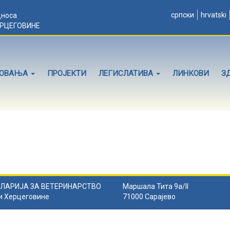
српски
hrvatski
дноса
ЕРЦЕГОВИНЕ
ЛОВАЊА
ПРОЈЕКТИ
ЛЕГИСЛАТИВА
ЛИНКОВИ
З
ЛАРИЈА ЗА ВЕТЕРИНАРСТВО
Маршала Тита 9а/II
и Херцеговине
71000 Сарајево