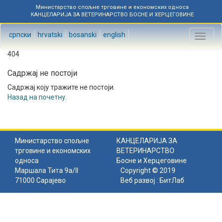
Министарство спољне трговине и економских односа
КАНЦЕЛАРИЈА ЗА ВЕТЕРИНАРСТВО БОСНЕ И ХЕРЦЕГОВИНЕ
српски
hrvatski
bosanski
english
Toggl
naviga
404
Садржај не постоји
Садржај коју тражите не постоји.
Назад на почетну
.
Министарство спољне
КАНЦЕЛАРИЈА ЗА
трговине и економских
ВЕТЕРИНАРСТВО
односа
Босне и Херцеговине
Маршала Тита 9а/II
Copyright © 2019
71000 Сарајево
Веб развој :
БитЛаб