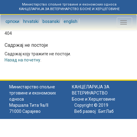
Министарство спољне трговине и економских односа
КАНЦЕЛАРИЈА ЗА ВЕТЕРИНАРСТВО БОСНЕ И ХЕРЦЕГОВИНЕ
српски
hrvatski
bosanski
english
Toggl
naviga
404
Садржај не постоји
Садржај коју тражите не постоји.
Назад на почетну
.
Министарство спољне
КАНЦЕЛАРИЈА ЗА
трговине и економских
ВЕТЕРИНАРСТВО
односа
Босне и Херцеговине
Маршала Тита 9а/II
Copyright © 2019
71000 Сарајево
Веб развој :
БитЛаб