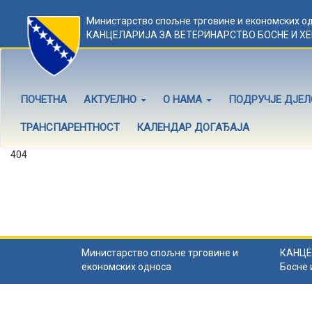
Министарство спољне трговине и економских о
КАНЦЕЛАРИЈА ЗА ВЕТЕРИНАРСТВО БОСНЕ И Х
ПОЧЕТНА
АКТУЕЛНО
О НАМА
ПОДРУЧЈЕ ДЈЕ
ТРАНСПАРЕНТНОСТ
КАЛЕНДАР ДОГАЂАЈА
404
Садржај не постоји
Садржај коју тражите не постоји.
Назад на почетну
.
Министарство спољне трговине и
КАНЦЕ
економских односа
Босне 