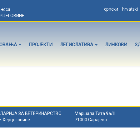
српски
hrvatski
дноса
ЕРЦЕГОВИНЕ
ЛОВАЊА
ПРОЈЕКТИ
ЛЕГИСЛАТИВА
ЛИНКОВИ
З
ЛАРИЈА ЗА ВЕТЕРИНАРСТВО
Маршала Тита 9а/II
и Херцеговине
71000 Сарајево