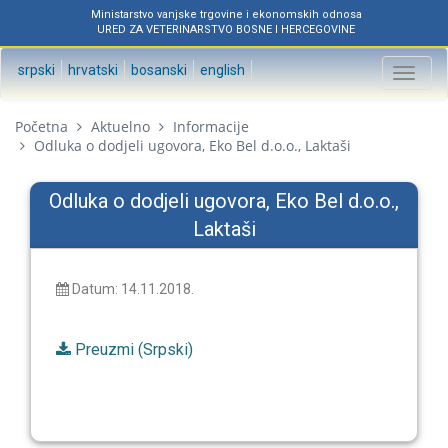
Ministarstvo vanjske trgovine i ekonomskih odnosa
URED ZA VETERINARSTVO BOSNE I HERCEGOVINE
srpski
hrvatski
bosanski
english
Toggl
naviga
Početna
Aktuelno
Informacije
Odluka o dodjeli ugovora, Eko Bel d.o.o., Laktaši
Odluka o dodjeli ugovora, Eko Bel d.o.o.,
Laktaši
Datum: 14.11.2018.
Preuzmi (Srpski)