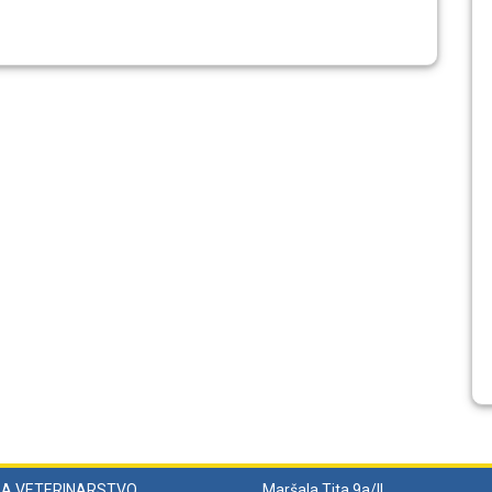
ZA VETERINARSTVO
Maršala Tita 9a/II