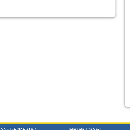
ZA VETERINARSTVO
Maršala Tita 9a/II