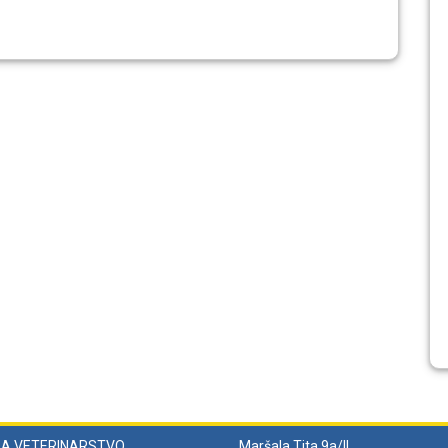
ZA VETERINARSTVO
Maršala Tita 9a/II